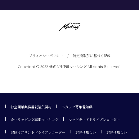
プライバシーポリシー
/
特定商取引に基づく記載
Copyright © 2022 株式会社中部マーキング All rights Reserved.
独立開業業務委託請負契約
スタッフ募集愛知県
カーラッピング車両マーキング
マッドガードドライブレコーダー
泥除けプリントドライブレコーダー
泥除け難しい
泥除け難しい