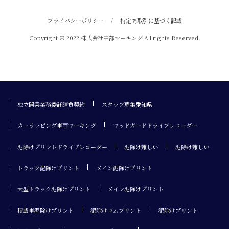
プライバシーポリシー
/
特定商取引に基づく記載
Copyright © 2022 株式会社中部マーキング All rights Reserved.
独立開業業務委託請負契約
スタッフ募集愛知県
カーラッピング車両マーキング
マッドガードドライブレコーダー
泥除けプリントドライブレコーダー
泥除け難しい
泥除け難しい
トラック泥除けプリント
メイン泥除けプリント
大型トラック泥除けプリント
メイン泥除けプリント
積載車泥除けプリント
泥除けゴムプリント
泥除けプリント