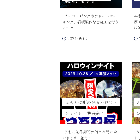
カーラッピングやフリートマー
平
キング、看板製作など施工を行う
厚
に……
は
2024.05.02
えんとつ町の踊るハロウィ
ンナイト 準備完了
うちわ制作部門は何とか間に合
う
いました 並行……
ト