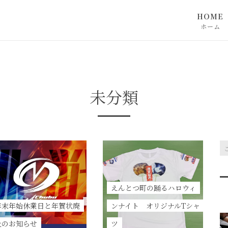
HOME
ホーム
未分類
えんとつ町の踊るハロウィ
年末年始休業日と年賀状廃
ンナイト オリジナルTシャ
止のお知らせ
ツ