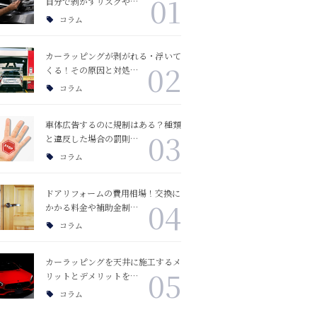
01
自分で剥がすリスクや…
コラム
カーラッピングが剥がれる・浮いて
02
くる！その原因と対処…
コラム
車体広告するのに規制はある？種類
03
と違反した場合の罰則…
コラム
ドアリフォームの費用相場！交換に
04
かかる料金や補助金制…
コラム
カーラッピングを天井に施工するメ
05
リットとデメリットを…
コラム