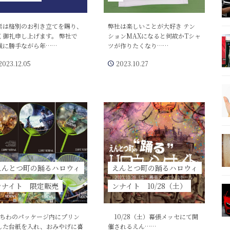
素は格別のお引き立てを賜り、
弊社は楽しいことが大好き テン
く御礼申し上げます。 弊社で
ションMAXになると何故かTシャ
誠に勝手ながら年……
ツが作りたくなり……
2023.12.05
2023.10.27
えんとつ町の踊るハロウィ
えんとつ町の踊るハロウィ
ンナイト 限定販売
ンナイト 10/28（土）
ちわのパッケージ内にプリン
10/28（土）幕張メッセにて開
した台紙を入れ、おみやげに喜
催されるえん……