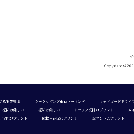
プ
Copyright © 2
フ募集愛知県
カーラッピング車両マーキング
マッドガードドライ
泥除け難しい
泥除け難しい
トラック泥除けプリント
メ
ン泥除けプリント
積載車泥除けプリント
泥除けゴムプリント