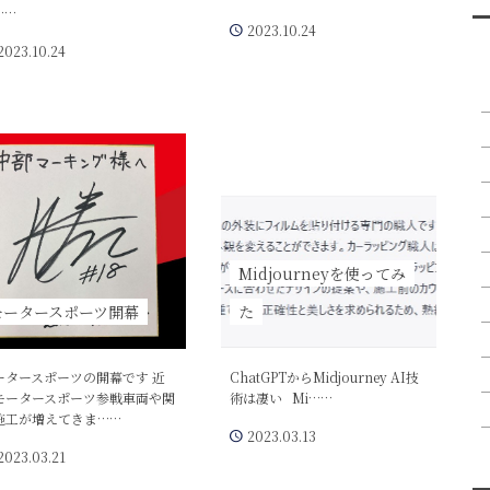
……
2023.10.24
2023.10.24
Midjourneyを使ってみ
モータースポーツ開幕
た
ータースポーツの開幕です 近
ChatGPTからMidjourney AI技
モータースポーツ参戦車両や関
術は凄い Mi……
施工が増えてきま……
2023.03.13
2023.03.21