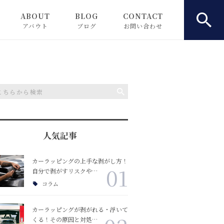
ABOUT
BLOG
CONTACT
アバウト
ブログ
お問い合わせ
お知らせ
ピックアップ
コラム
人気記事
カーラッピングの上手な剥がし方！
01
自分で剥がすリスクや…
コラム
カーラッピングが剥がれる・浮いて
くる！その原因と対処…