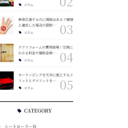
02
コラム
車体広告するのに規制はある？種類
03
と違反した場合の罰則…
コラム
ドアリフォームの費用相場！交換に
04
かかる料金や補助金制…
コラム
カーラッピングを天井に施工するメ
05
リットとデメリットを…
コラム
CATEGORY
シートローラー台