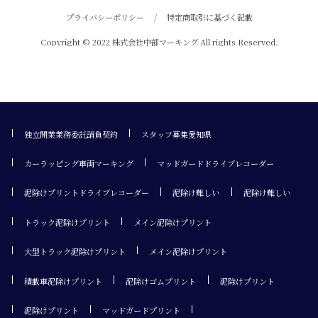
プライバシーポリシー
/
特定商取引に基づく記載
Copyright © 2022 株式会社中部マーキング All rights Reserved.
独立開業業務委託請負契約
スタッフ募集愛知県
カーラッピング車両マーキング
マッドガードドライブレコーダー
泥除けプリントドライブレコーダー
泥除け難しい
泥除け難しい
トラック泥除けプリント
メイン泥除けプリント
大型トラック泥除けプリント
メイン泥除けプリント
積載車泥除けプリント
泥除けゴムプリント
泥除けプリント
泥除けプリント
マッドガードプリント