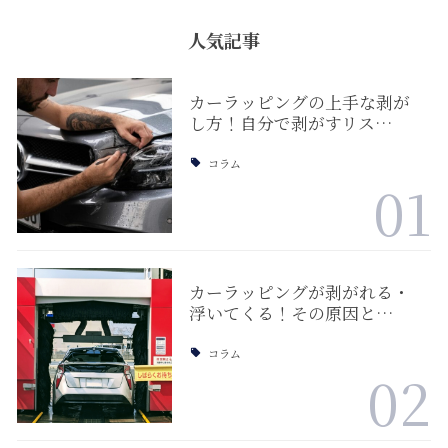
人気記事
カーラッピングの上手な剥が
し方！自分で剥がすリス…
コラム
01
カーラッピングが剥がれる・
浮いてくる！その原因と…
コラム
02