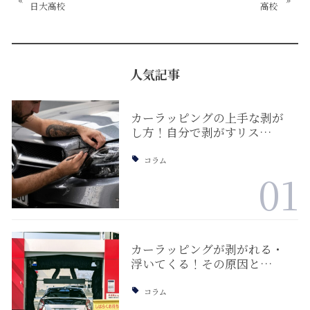
日大高校
高校
人気記事
カーラッピングの上手な剥が
し方！自分で剥がすリス…
コラム
01
カーラッピングが剥がれる・
浮いてくる！その原因と…
コラム