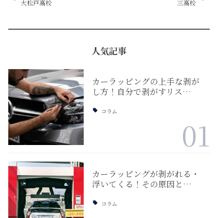
大松戸高校
三高校
人気記事
カーラッピングの上手な剥が
し方！自分で剥がすリス…
コラム
01
カーラッピングが剥がれる・
浮いてくる！その原因と…
コラム