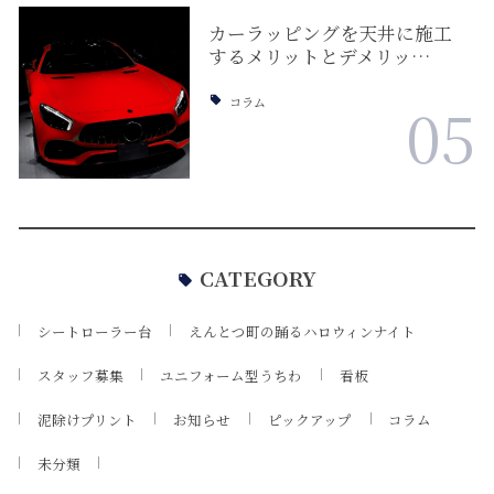
カーラッピングを天井に施工
するメリットとデメリッ…
コラム
05
CATEGORY
シートローラー台
えんとつ町の踊るハロウィンナイト
スタッフ募集
ユニフォーム型うちわ
看板
泥除けプリント
お知らせ
ピックアップ
コラム
未分類