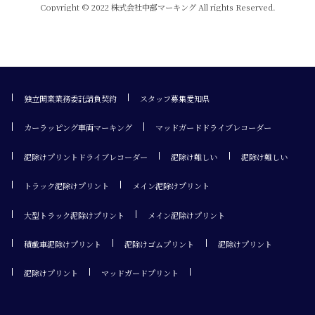
Copyright © 2022 株式会社中部マーキング All rights Reserved.
独立開業業務委託請負契約
スタッフ募集愛知県
カーラッピング車両マーキング
マッドガードドライブレコーダー
泥除けプリントドライブレコーダー
泥除け難しい
泥除け難しい
トラック泥除けプリント
メイン泥除けプリント
大型トラック泥除けプリント
メイン泥除けプリント
積載車泥除けプリント
泥除けゴムプリント
泥除けプリント
泥除けプリント
マッドガードプリント