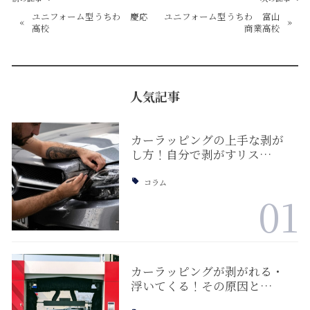
ユニフォーム型うちわ 慶応
ユニフォーム型うちわ 富山
«
»
高校
商業高校
人気記事
カーラッピングの上手な剥が
し方！自分で剥がすリス…
コラム
01
カーラッピングが剥がれる・
浮いてくる！その原因と…