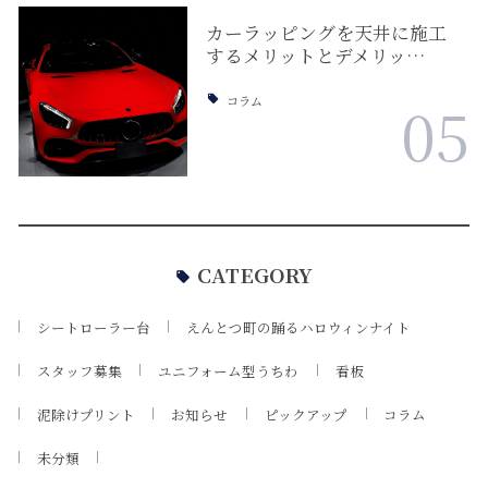
カーラッピングを天井に施工
するメリットとデメリッ…
コラム
05
CATEGORY
シートローラー台
えんとつ町の踊るハロウィンナイト
スタッフ募集
ユニフォーム型うちわ
看板
泥除けプリント
お知らせ
ピックアップ
コラム
未分類