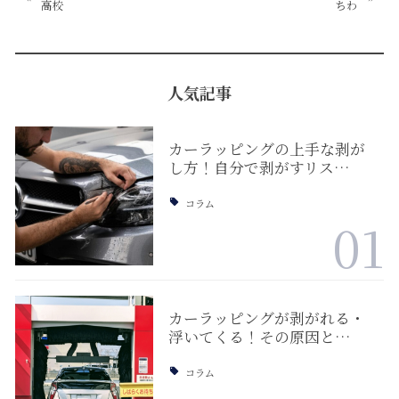
高校
ちわ
人気記事
カーラッピングの上手な剥が
し方！自分で剥がすリス…
コラム
01
カーラッピングが剥がれる・
浮いてくる！その原因と…
コラム