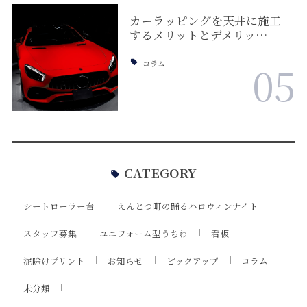
カーラッピングを天井に施工
するメリットとデメリッ…
コラム
05
CATEGORY
シートローラー台
えんとつ町の踊るハロウィンナイト
スタッフ募集
ユニフォーム型うちわ
看板
泥除けプリント
お知らせ
ピックアップ
コラム
未分類