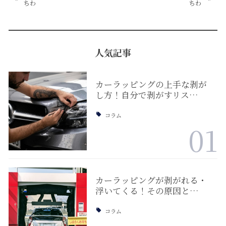
ちわ
ちわ
人気記事
カーラッピングの上手な剥が
し方！自分で剥がすリス…
コラム
01
カーラッピングが剥がれる・
浮いてくる！その原因と…
コラム