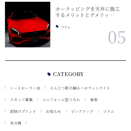
カーラッピングを天井に施工
するメリットとデメリッ…
コラム
05
CATEGORY
シートローラー台
えんとつ町の踊るハロウィンナイト
スタッフ募集
ユニフォーム型うちわ
看板
泥除けプリント
お知らせ
ピックアップ
コラム
未分類