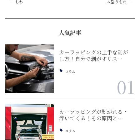
ちわ
ム型うちわ
人気記事
カーラッピングの上手な剥が
し方！自分で剥がすリス…
コラム
01
カーラッピングが剥がれる・
浮いてくる！その原因と…
コラム