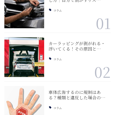
し方！自分で剥がすリス…
コラム
01
カーラッピングが剥がれる・
浮いてくる！その原因と…
コラム
02
車体広告するのに規制はあ
る？種類と違反した場合の…
コラム