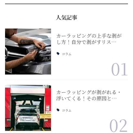
人気記事
カーラッピングの上手な剥が
し方！自分で剥がすリス…
コラム
01
カーラッピングが剥がれる・
浮いてくる！その原因と…
コラム
02