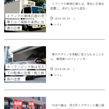
トラックの車体広告とは、荷台に広告を
設置し、走行しながら宣伝…
トラックの車体広告の効
2024.08.20
|
果とは？規制や条例に注
コラム
意が必要
車のデザインを気軽に変えられることか
ら、商用車へのアレンジ方…
カーラッピング後は炎天
2024.08.15
|
下の駐車に注意！施工前
コラム
後の注意…
のぼり旗は、目を引くデザインと風に揺