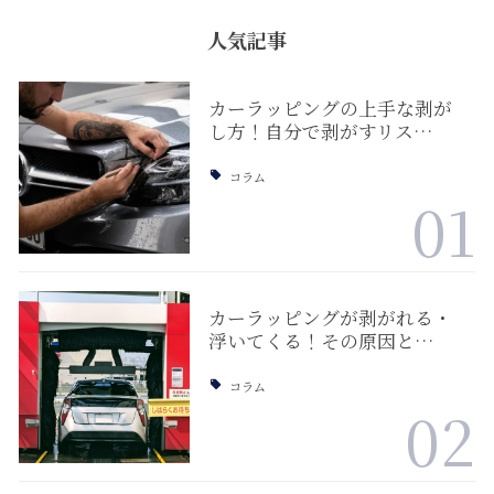
人気記事
カーラッピングの上手な剥が
し方！自分で剥がすリス…
コラム
01
カーラッピングが剥がれる・
浮いてくる！その原因と…
コラム
02