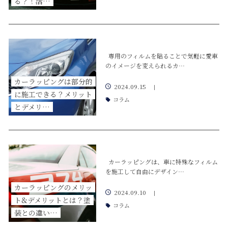
る？！活…
専用のフィルムを貼ることで気軽に愛車
のイメージを変えられるカ…
カーラッピングは部分的
2024.09.15
|
に施工できる？メリット
コラム
とデメリ…
カーラッピングは、車に特殊なフィルム
を施工して自由にデザイン…
カーラッピングのメリッ
2024.09.10
|
ト&デメリットとは？塗
コラム
装との違い…