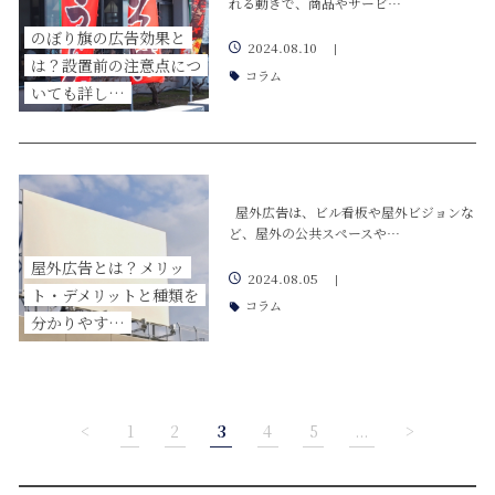
れる動きで、商品やサービ…
のぼり旗の広告効果と
2024.08.10
|
は？設置前の注意点につ
コラム
いても詳し…
屋外広告は、ビル看板や屋外ビジョンな
ど、屋外の公共スペースや…
屋外広告とは？メリッ
2024.08.05
|
ト・デメリットと種類を
コラム
分かりやす…
<
1
2
3
4
5
...
>