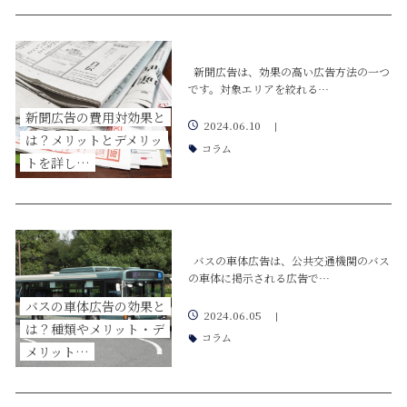
新聞広告は、効果の高い広告方法の一つ
です。対象エリアを絞れる…
新聞広告の費用対効果と
2024.06.10
|
は？メリットとデメリッ
コラム
トを詳し…
バスの車体広告は、公共交通機関のバス
の車体に掲示される広告で…
バスの車体広告の効果と
2024.06.05
|
は？種類やメリット・デ
コラム
メリット…