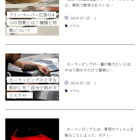
ど、無料で配布されている…
フリーペーパー広告の4
2024.07.25
|
つの効果とは？種類と特
コラム
徴について…
カーラッピングの一番の魅力といえば、
やはり剥がすだけで簡単に…
カーラッピングの上手な
2024.07.20
|
剥がし方！自分で剥がす
コラム
リスクや…
カーラッピングとは、専用のフィルムを
貼ることによって、ボディ…