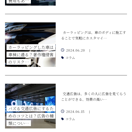
費用もあ…
カーラッピングは、車のボディに施工す
ることで気軽にカスタマイ…
カーラッピングした車は
2024.06.20
|
車検に通る？著作権侵害
コラム
のリスク…
交通広告は、多くの人に広告を見てらう
ことができる、効果の高い…
バズる交通広告にするた
2024.06.15
|
めのコツとは？広告の種
コラム
類につい…