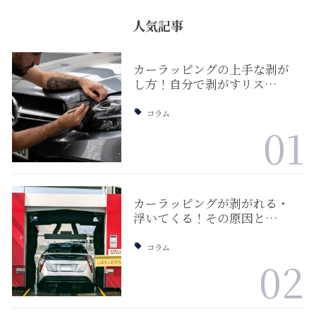
人気記事
カーラッピングの上手な剥が
し方！自分で剥がすリス…
コラム
01
カーラッピングが剥がれる・
浮いてくる！その原因と…
コラム
02