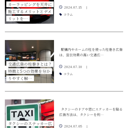
カーラッピングを天井に
2024.07.15
|
施工するメリットとデメ
コラム
リットを…
駅構内やホームの柱を使った柱巻き広告
は、宣伝効果の高い交通広…
交通広告の柱巻きとは？
2024.07.10
|
特徴と5つの効果を分か
コラム
りやすく解…
タクシーのドアや窓にステッカーを貼る
広告方法は、タクシーを利…
タクシーのステッカー広
2024.07.05
|