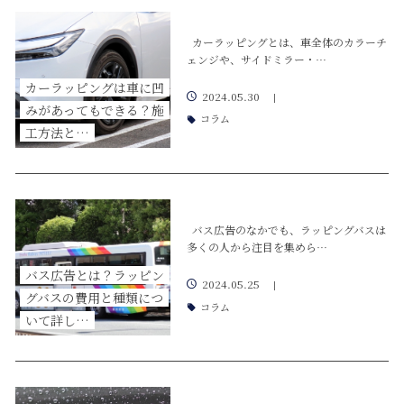
カーラッピングとは、車全体のカラーチ
ェンジや、サイドミラー・…
カーラッピングは車に凹
2024.05.30
|
みがあってもできる？施
コラム
工方法と…
バス広告のなかでも、ラッピングバスは
多くの人から注目を集めら…
バス広告とは？ラッピン
2024.05.25
|
グバスの費用と種類につ
コラム
いて詳し…