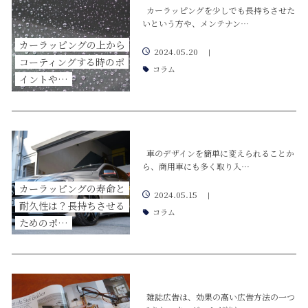
カーラッピングを少しでも長持ちさせた
いという方や、メンテナン…
カーラッピングの上から
2024.05.20
|
コーティングする時のポ
コラム
イントや…
車のデザインを簡単に変えられることか
ら、商用車にも多く取り入…
カーラッピングの寿命と
2024.05.15
|
耐久性は？長持ちさせる
コラム
ためのポ…
雑誌広告は、効果の高い広告方法の一つ