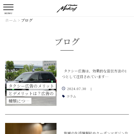
MENU
ホーム
>
ブログ
ブログ
タクシー広告は、効果的な宣伝方法の1
つとして注目されています…
タクシー広告のメリット
2024.07.30
|
とデメリットは？広告の
コラム
種類につ…
地域の生活情報誌やクーポンマガジンな