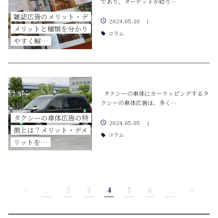
であり、ターゲットが絞り…
雑誌広告のメリット・デ
2024.05.10
|
メリットと種類を分かり
コラム
やすく解…
タクシーの車体にカーラッピングするタ
クシーの車体広告は、多く…
タクシーの車体広告の特
2024.05.05
|
徴とは？メリット・デメ
コラム
リットを…
<
...
2
3
4
5
6
...
>